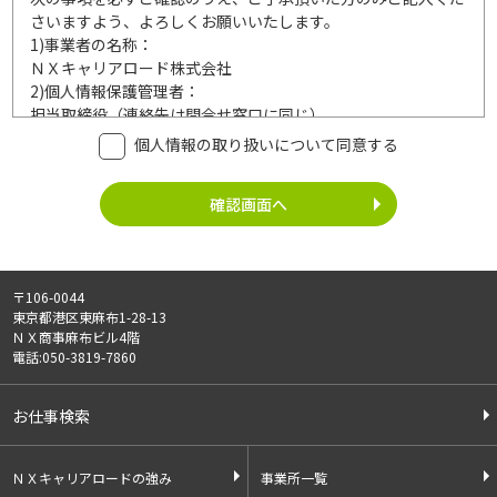
さいますよう、よろしくお願いいたします。
1)
事業者の名称：
ＮＸキャリアロード株式会社
2)
個人情報保護管理者：
担当取締役（連絡先は問合せ窓口に同じ）
3)
利用目的：
個人情報の取り扱いについて同意する
ご記入頂いた個人情報は、次の利用目的達成の範囲内において
利用いたします。
事業内容
個人情報の利用
・労働者派遣事業
・登録面接に関するご連絡のため
・紹介予定派遣事業
・法令により正当な理由で開示を求め
・職業安定法に基づく
られた場合のご対応のため
〒106-0044
有料職業紹介事業
・お問い合わせへのご対応
東京都港区東麻布1-28-13
・請負事業
・お問い合わせ履歴の管理
ＮＸ商事麻布ビル4階
・サービス向上のための検討資料作成
電話:050-3819-7860
等
4)
第三者への提供：
お仕事検索
ご記入頂いた個人情報は、法令等に定める場合を除いて、ご本
人様の同意なく、第三者に提供することはございません。
5)
外部の委託：
ＮＸキャリアロードの強み
事業所一覧
ご記入頂いた個人情報は、文書保存、サーバー管理等の目的