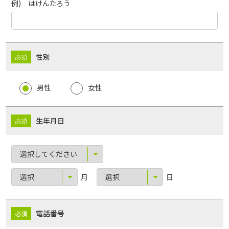
例) はけんたろう
性別
男性
女性
生年月日
月
日
電話番号