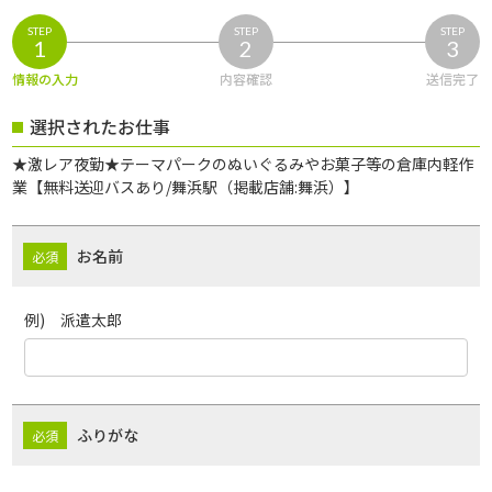
STEP
STEP
STEP
1
2
3
情報の入力
内容確認
送信完了
選択されたお仕事
★激レア夜勤★テーマパークのぬいぐるみやお菓子等の倉庫内軽作
業【無料送迎バスあり/舞浜駅（掲載店舗:舞浜）】
お名前
例) 派遣太郎
ふりがな