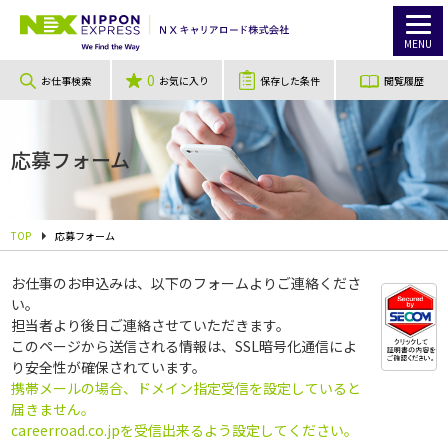
MENU
0
お仕事検索
お気に入り
保存した条件
閲覧履歴
応募フォーム
TOP
応募フォーム
お仕事のお申込みは、以下のフォームよりご連絡くださ
い。
担当者より後日ご連絡させていただきます。
このページから送信される情報は、SSL暗号化通信によ
り安全性が確保されています。
携帯メールの場合、ドメイン指定受信を設定していると
届きません。
careerroad.co.jpを受信出来るよう設定してください。