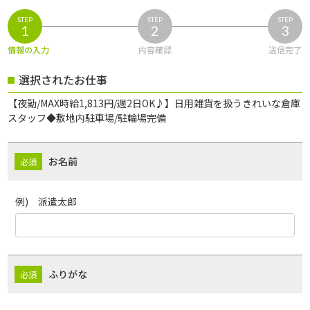
STEP
STEP
STEP
1
2
3
情報の入力
内容確認
送信完了
選択されたお仕事
【夜勤/MAX時給1,813円/週2日OK♪】日用雑貨を扱うきれいな倉庫
スタッフ◆敷地内駐車場/駐輪場完備
お名前
例) 派遣太郎
ふりがな