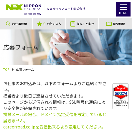
MENU
0
お仕事検索
お気に入り
保存した条件
閲覧履歴
応募フォーム
TOP
応募フォーム
お仕事のお申込みは、以下のフォームよりご連絡くださ
い。
担当者より後日ご連絡させていただきます。
このページから送信される情報は、SSL暗号化通信によ
り安全性が確保されています。
携帯メールの場合、ドメイン指定受信を設定していると
届きません。
careerroad.co.jpを受信出来るよう設定してください。