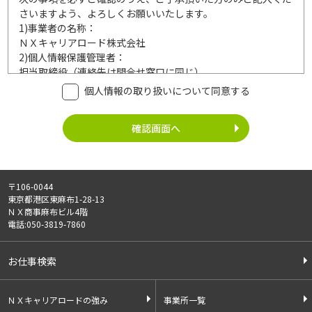
さいますよう、よろしくお願いいたします。
1)
事業者の名称：
ＮＸキャリアロード株式会社
2)
個人情報保護管理者：
担当取締役（連絡先は問合せ窓口に同じ）
3)
利用目的：
個人情報の取り扱いについて同意する
ご記入頂いた個人情報は、次の利用目的達成の範囲内において
利用いたします。
事業内容
個人情報の利用
・労働者派遣事業
・登録面接に関するご連絡のため
・紹介予定派遣事業
・法令により正当な理由で開示を求め
・職業安定法に基づく
られた場合のご対応のため
〒106-0044
有料職業紹介事業
・お問い合わせへのご対応
東京都港区東麻布1-28-13
・請負事業
・お問い合わせ履歴の管理
ＮＸ商事麻布ビル4階
・サービス向上のための検討資料作成
電話:050-3819-7860
等
4)
第三者への提供：
お仕事検索
ご記入頂いた個人情報は、法令等に定める場合を除いて、ご本
人様の同意なく、第三者に提供することはございません。
5)
外部の委託：
ＮＸキャリアロードの強み
事業所一覧
ご記入頂いた個人情報は、文書保存、サーバー管理等の目的