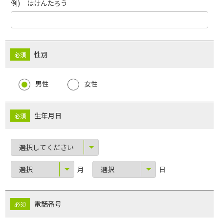
例) はけんたろう
性別
男性
女性
生年月日
月
日
電話番号