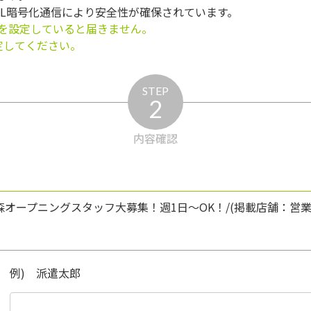
SL暗号化通信により安全性が確保されています。
を設定していると届きません。
う設定してください。
STEP
2
内容確認
森オープニングスタッフ大募集！週1日～OK！/(掲載店舗：営業
例) 派遣太郎