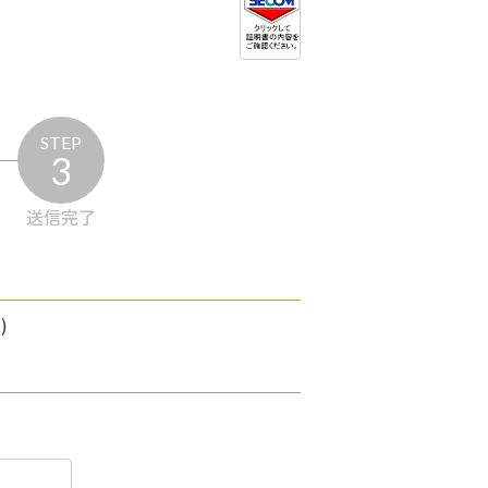
STEP
3
送信完了
)