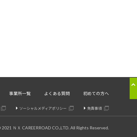
応のため
ることはございません。
。委託先については、個人情報の
り交わしたうえで委託いたしま
の提供の停止：
事業所一覧
よくある質問
初めての方へ
きます。
ソーシャルメディアポリシー
免責事項
© 2021 ＮＸ CAREERROAD CO.,LTD. All Rights Reserved.