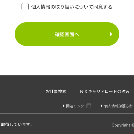
・登録面接に関するご連絡のため
個人情報の取り扱いについて同意する
・法令により正当な理由で開示を求められた場合のご対
介事業
・お問い合わせへのご対応
・お問い合わせ履歴の管理
・サービス向上のための検討資料作成等
に定める場合を除いて、ご本人様の同意なく、第三者に提供す
存、サーバー管理等の目的で、外部へ委託することがあります
等のみを選定し、なおかつ適正な管理を求めるための契約を取
・内容の訂正、追加又は削除・利用の停止、消去及び第三者へ
お仕事検索
ＮＸキャリアロードの強み
開示を請求することができます。
りや変更があった場合は訂正、追加、削除を請求することがで
関連リンク
個人情報保護方針
、消去、または第三者提供停止を請求することが出来ます。
け付けております。
を取得しています。
Copyright 
個人情報問合せ窓口】