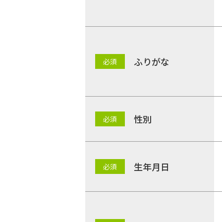
ふりがな
性別
生年月日