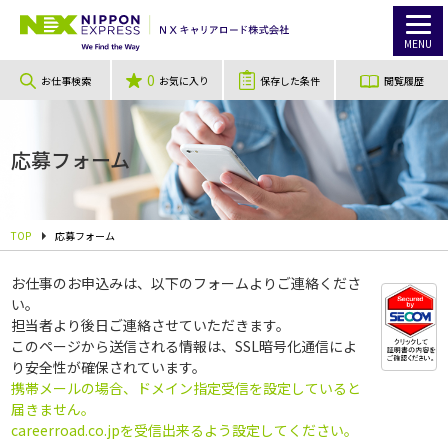
MENU
0
お仕事検索
お気に入り
保存した条件
閲覧履歴
応募フォーム
TOP
応募フォーム
お仕事のお申込みは、以下のフォームよりご連絡くださ
い。
担当者より後日ご連絡させていただきます。
このページから送信される情報は、SSL暗号化通信によ
り安全性が確保されています。
携帯メールの場合、ドメイン指定受信を設定していると
届きません。
careerroad.co.jpを受信出来るよう設定してください。