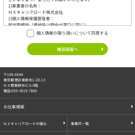
1)
事業者の名称：
ＮＸキャリアロード株式会社
2)
個人情報保護管理者：
担当取締役（連絡先は問合せ窓口に同じ）
3)
利用目的：
個人情報の取り扱いについて同意する
ご記入頂いた個人情報は、次の利用目的達成の範囲内において
利用いたします。
事業内容
個人情報の利用
・労働者派遣事業
・登録面接に関するご連絡のため
・紹介予定派遣事業
・法令により正当な理由で開示を求め
・職業安定法に基づく
られた場合のご対応のため
〒106-0044
有料職業紹介事業
・お問い合わせへのご対応
東京都港区東麻布1-28-13
・請負事業
・お問い合わせ履歴の管理
ＮＸ商事麻布ビル4階
・サービス向上のための検討資料作成
電話:050-3819-7860
等
4)
第三者への提供：
お仕事検索
ご記入頂いた個人情報は、法令等に定める場合を除いて、ご本
人様の同意なく、第三者に提供することはございません。
5)
外部の委託：
ＮＸキャリアロードの強み
事業所一覧
ご記入頂いた個人情報は、文書保存、サーバー管理等の目的
で、外部へ委託することがあります。委託先については、個人