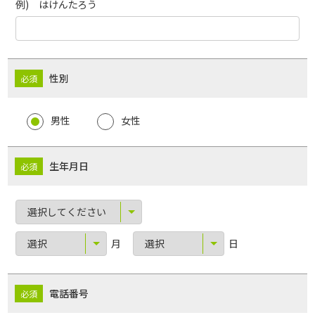
例) はけんたろう
性別
男性
女性
生年月日
月
日
電話番号