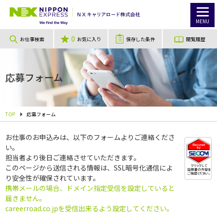
MENU
0
お仕事検索
お気に入り
保存した条件
閲覧履歴
応募フォーム
TOP
応募フォーム
お仕事のお申込みは、以下のフォームよりご連絡くださ
い。
担当者より後日ご連絡させていただきます。
このページから送信される情報は、SSL暗号化通信によ
り安全性が確保されています。
携帯メールの場合、ドメイン指定受信を設定していると
届きません。
careerroad.co.jpを受信出来るよう設定してください。