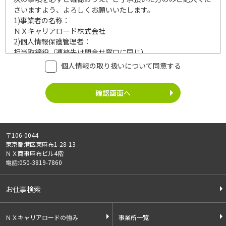
さいますよう、よろしくお願いいたします。
1)
事業者の名称：
ＮＸキャリアロード株式会社
2)
個人情報保護管理者：
担当取締役（連絡先は問合せ窓口に同じ）
3)
利用目的：
個人情報の取り扱いについて同意する
ご記入頂いた個人情報は、次の利用目的達成の範囲内において
利用いたします。
事業内容
個人情報の利用
・労働者派遣事業
・登録面接に関するご連絡のため
・紹介予定派遣事業
・法令により正当な理由で開示を求め
・職業安定法に基づく
られた場合のご対応のため
〒106-0044
有料職業紹介事業
・お問い合わせへのご対応
東京都港区東麻布1-28-13
・請負事業
・お問い合わせ履歴の管理
ＮＸ商事麻布ビル4階
・サービス向上のための検討資料作成
電話:050-3819-7860
等
4)
第三者への提供：
お仕事検索
ご記入頂いた個人情報は、法令等に定める場合を除いて、ご本
人様の同意なく、第三者に提供することはございません。
5)
外部の委託：
ＮＸキャリアロードの強み
事業所一覧
ご記入頂いた個人情報は、文書保存、サーバー管理等の目的