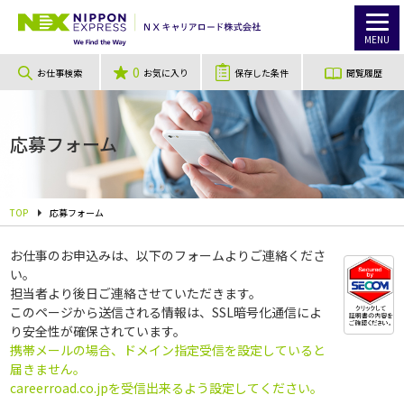
MENU
0
お仕事検索
お気に入り
保存した条件
閲覧履歴
応募フォーム
TOP
応募フォーム
お仕事のお申込みは、以下のフォームよりご連絡くださ
い。
担当者より後日ご連絡させていただきます。
このページから送信される情報は、SSL暗号化通信によ
り安全性が確保されています。
携帯メールの場合、ドメイン指定受信を設定していると
届きません。
careerroad.co.jpを受信出来るよう設定してください。