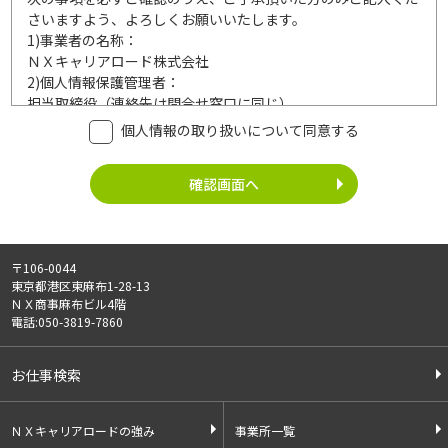
さいますよう、よろしくお願いいたします。
1)
事業者の名称：
ＮＸキャリアロード株式会社
2)
個人情報保護管理者：
担当取締役（連絡先は問合せ窓口に同じ）
3)
利用目的：
個人情報の取り扱いについて同意する
ご記入頂いた個人情報は、次の利用目的達成の範囲内において
利用いたします。
事業内容
個人情報の利用
・労働者派遣事業
・登録面接に関するご連絡のため
・紹介予定派遣事業
・法令により正当な理由で開示を求め
・職業安定法に基づく
られた場合のご対応のため
〒106-0044
有料職業紹介事業
・お問い合わせへのご対応
東京都港区東麻布1-28-13
・請負事業
・お問い合わせ履歴の管理
ＮＸ商事麻布ビル4階
・サービス向上のための検討資料作成
電話:050-3819-7860
等
4)
第三者への提供：
お仕事検索
ご記入頂いた個人情報は、法令等に定める場合を除いて、ご本
人様の同意なく、第三者に提供することはございません。
5)
外部の委託：
ＮＸキャリアロードの強み
事業所一覧
ご記入頂いた個人情報は、文書保存、サーバー管理等の目的