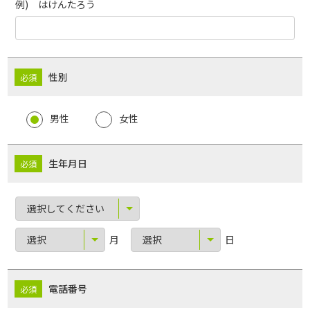
例) はけんたろう
性別
男性
女性
生年月日
月
日
電話番号