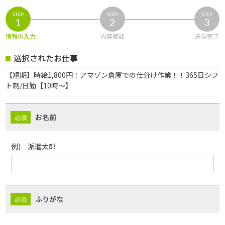
STEP
STEP
STEP
1
2
3
情報の入力
内容確認
送信完了
選択されたお仕事
【短期】時給1,800円！アマゾン倉庫での仕分け作業！！365日シフ
ト制/日勤【10時～】
お名前
例) 派遣太郎
ふりがな