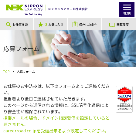
MENU
0
お仕事検索
お気に入り
保存した条件
閲覧履歴
応募フォーム
TOP
応募フォーム
お仕事のお申込みは、以下のフォームよりご連絡くださ
い。
担当者より後日ご連絡させていただきます。
このページから送信される情報は、SSL暗号化通信によ
り安全性が確保されています。
携帯メールの場合、ドメイン指定受信を設定していると
届きません。
careerroad.co.jpを受信出来るよう設定してください。