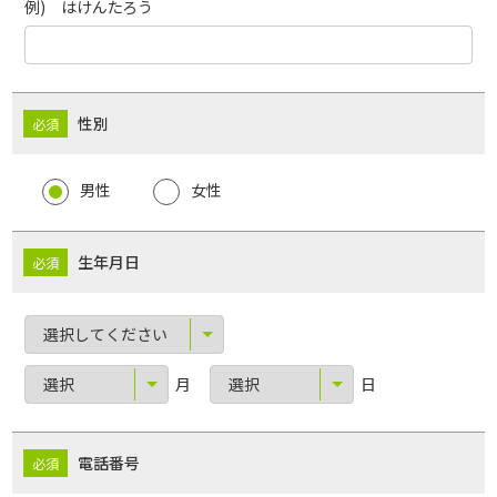
例) はけんたろう
性別
男性
女性
生年月日
月
日
電話番号