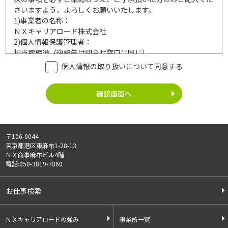
さいますよう、よろしくお願いいたします。
1)
事業者の名称：
ＮＸキャリアロード株式会社
2)
個人情報保護管理者：
担当取締役（連絡先は問合せ窓口に同じ）
3)
利用目的：
個人情報の取り扱いについて同意する
ご記入頂いた個人情報は、次の利用目的達成の範囲内において
利用いたします。
事業内容
個人情報の利用
・労働者派遣事業
・登録面接に関するご連絡のため
・紹介予定派遣事業
・法令により正当な理由で開示を求め
・職業安定法に基づく
られた場合のご対応のため
〒106-0044
有料職業紹介事業
・お問い合わせへのご対応
東京都港区東麻布1-28-13
・請負事業
・お問い合わせ履歴の管理
ＮＸ商事麻布ビル4階
・サービス向上のための検討資料作成
電話:050-3819-7860
等
4)
第三者への提供：
お仕事検索
ご記入頂いた個人情報は、法令等に定める場合を除いて、ご本
人様の同意なく、第三者に提供することはございません。
5)
外部の委託：
ＮＸキャリアロードの強み
事業所一覧
ご記入頂いた個人情報は、文書保存、サーバー管理等の目的