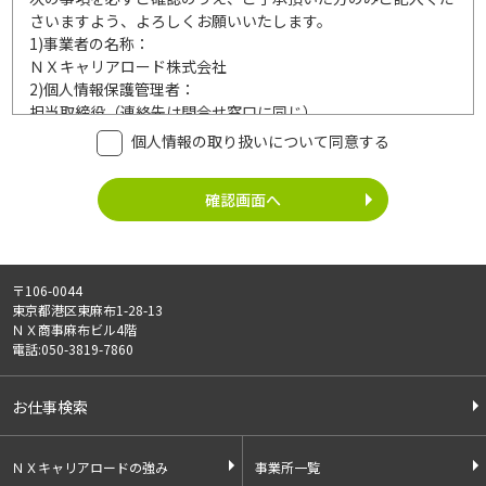
さいますよう、よろしくお願いいたします。
1)
事業者の名称：
ＮＸキャリアロード株式会社
2)
個人情報保護管理者：
担当取締役（連絡先は問合せ窓口に同じ）
3)
利用目的：
個人情報の取り扱いについて同意する
ご記入頂いた個人情報は、次の利用目的達成の範囲内において
利用いたします。
事業内容
個人情報の利用
・労働者派遣事業
・登録面接に関するご連絡のため
・紹介予定派遣事業
・法令により正当な理由で開示を求め
・職業安定法に基づく
られた場合のご対応のため
〒106-0044
有料職業紹介事業
・お問い合わせへのご対応
東京都港区東麻布1-28-13
・請負事業
・お問い合わせ履歴の管理
ＮＸ商事麻布ビル4階
・サービス向上のための検討資料作成
電話:050-3819-7860
等
4)
第三者への提供：
お仕事検索
ご記入頂いた個人情報は、法令等に定める場合を除いて、ご本
人様の同意なく、第三者に提供することはございません。
5)
外部の委託：
ＮＸキャリアロードの強み
事業所一覧
ご記入頂いた個人情報は、文書保存、サーバー管理等の目的