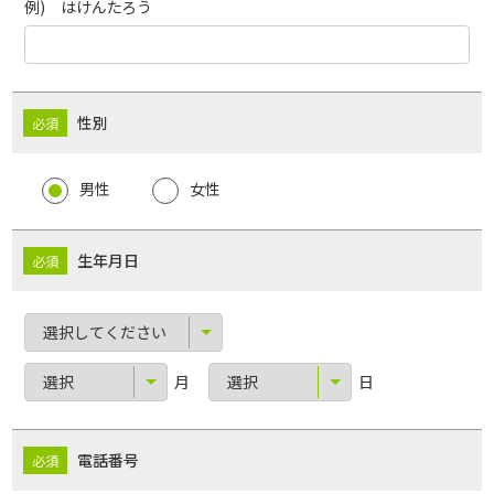
例) はけんたろう
性別
男性
女性
生年月日
月
日
電話番号