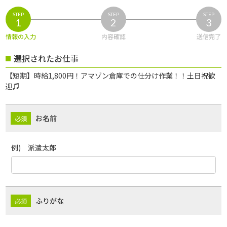
STEP
STEP
STEP
1
2
3
情報の入力
内容確認
送信完了
選択されたお仕事
【短期】時給1,800円！アマゾン倉庫での仕分け作業！！土日祝歓
迎♫
お名前
例) 派遣太郎
ふりがな