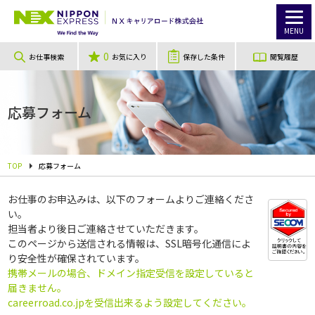
MENU
0
お仕事検索
お気に入り
保存した条件
閲覧履歴
応募フォーム
TOP
応募フォーム
お仕事のお申込みは、以下のフォームよりご連絡くださ
い。
担当者より後日ご連絡させていただきます。
このページから送信される情報は、SSL暗号化通信によ
り安全性が確保されています。
携帯メールの場合、ドメイン指定受信を設定していると
届きません。
careerroad.co.jpを受信出来るよう設定してください。