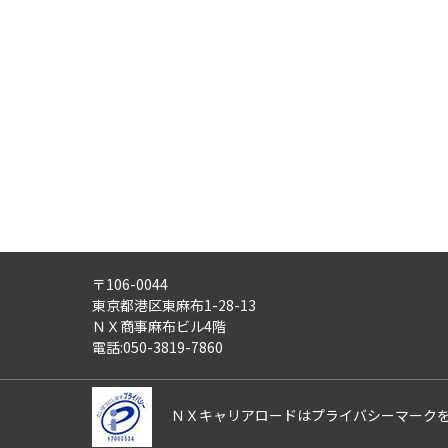
・労働者派遣事業
・紹介予定派遣事業
・職業安定法に基づく有料職業紹
・請負事業
4)
第三者への提供：
ご記入頂いた個人情報は、法令等
5)
外部の委託：
ご記入頂いた個人情報は、文書保
適正な管理体制を備えている会社
す。
〒106-0044
6)
個人情報の利用目的通知・開示
東京都港区東麻布1-28-13
ご記入頂いた個人情報について、
ＮＸ商事麻布ビル4階
また、ご記入頂いた個人情報に誤
電話:050-3819-7860
さらにまた、個人情報の利用停止
これらの請求は、次の窓口にて受
ＮＸキャリアロードはプライバシーマーク
【ＮＸキャリアロード株式会社 