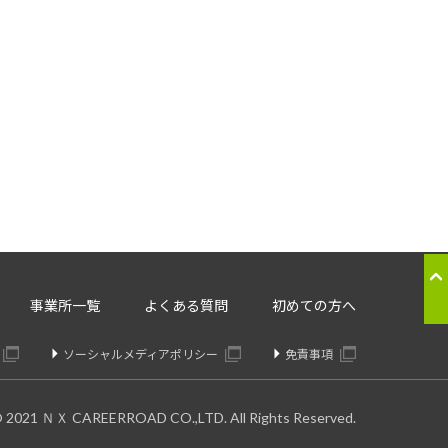
応のため
ることはございません。
。委託先については、個人情報の
り交わしたうえで委託いたしま
の提供の停止：
事業所一覧
よくある質問
初めての方へ
きます。
ソーシャルメディアポリシー
免責事項
© 2021 ＮＸ CAREERROAD CO.,LTD. All Rights Reserved.