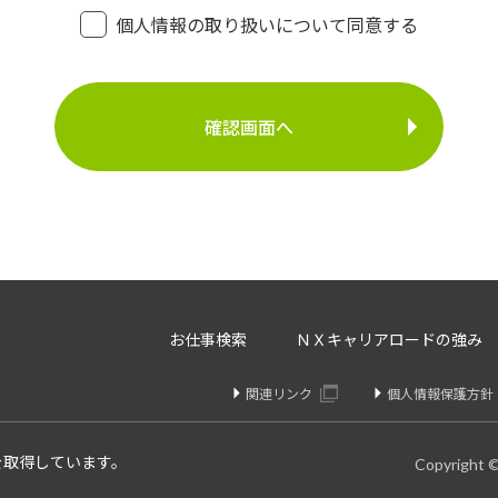
・登録面接に関するご連絡のため
個人情報の取り扱いについて同意する
・法令により正当な理由で開示を求められた場合のご対
介事業
・お問い合わせへのご対応
・お問い合わせ履歴の管理
・サービス向上のための検討資料作成等
に定める場合を除いて、ご本人様の同意なく、第三者に提供す
存、サーバー管理等の目的で、外部へ委託することがあります
等のみを選定し、なおかつ適正な管理を求めるための契約を取
・内容の訂正、追加又は削除・利用の停止、消去及び第三者へ
お仕事検索
ＮＸキャリアロードの強み
開示を請求することができます。
りや変更があった場合は訂正、追加、削除を請求することがで
関連リンク
個人情報保護方針
、消去、または第三者提供停止を請求することが出来ます。
け付けております。
を取得しています。
Copyright 
個人情報問合せ窓口】