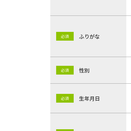
ふりがな
性別
生年月日