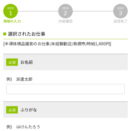
STEP
STEP
STEP
1
2
3
情報の入力
内容確認
送信完了
選択されたお仕事
[半導体検品撮影のお仕事/未経験歓迎/鳥栖市/時給1,400円]
お名前
例) 派遣太郎
ふりがな
例) はけんたろう