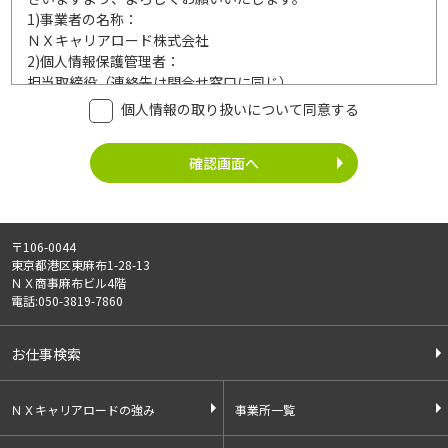
1)
事業者の名称：
ＮＸキャリアロード株式会社
2)
個人情報保護管理者：
担当取締役（連絡先は問合せ窓口に同じ）
3)
利用目的：
個人情報の取り扱いについて同意する
ご記入頂いた個人情報は、次の利用目的達成の範囲内において
利用いたします。
事業内容
個人情報の利用
・労働者派遣事業
・登録面接に関するご連絡のため
・紹介予定派遣事業
・法令により正当な理由で開示を求め
・職業安定法に基づく
られた場合のご対応のため
〒106-0044
有料職業紹介事業
・お問い合わせへのご対応
東京都港区東麻布1-28-13
・請負事業
・お問い合わせ履歴の管理
ＮＸ商事麻布ビル4階
・サービス向上のための検討資料作成
電話:050-3819-7860
等
4)
第三者への提供：
お仕事検索
ご記入頂いた個人情報は、法令等に定める場合を除いて、ご本
人様の同意なく、第三者に提供することはございません。
5)
外部の委託：
ＮＸキャリアロードの強み
事業所一覧
ご記入頂いた個人情報は、文書保存、サーバー管理等の目的
で、外部へ委託することがあります。委託先については、個人