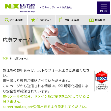
MENU
0
お仕事検索
お気に入り
保存した条件
閲覧履歴
応募フォーム
TOP
応募フォーム
お仕事のお申込みは、以下のフォームよりご連絡くださ
い。
担当者より後日ご連絡させていただきます。
このページから送信される情報は、SSL暗号化通信によ
り安全性が確保されています。
携帯メールの場合、ドメイン指定受信を設定していると
届きません。
careerroad.co.jpを受信出来るよう設定してください。