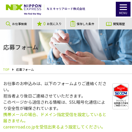
MENU
0
お仕事検索
お気に入り
保存した条件
閲覧履歴
応募フォーム
TOP
応募フォーム
お仕事のお申込みは、以下のフォームよりご連絡くださ
い。
担当者より後日ご連絡させていただきます。
このページから送信される情報は、SSL暗号化通信によ
り安全性が確保されています。
携帯メールの場合、ドメイン指定受信を設定していると
届きません。
careerroad.co.jpを受信出来るよう設定してください。