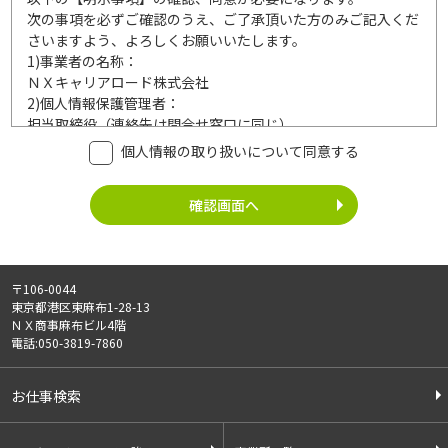
次の事項を必ずご確認のうえ、ご了承頂いた方のみご記入くだ
さいますよう、よろしくお願いいたします。
1)
事業者の名称：
ＮＸキャリアロード株式会社
2)
個人情報保護管理者：
担当取締役（連絡先は問合せ窓口に同じ）
3)
利用目的：
個人情報の取り扱いについて同意する
ご記入頂いた個人情報は、次の利用目的達成の範囲内において
利用いたします。
事業内容
個人情報の利用
・労働者派遣事業
・登録面接に関するご連絡のため
・紹介予定派遣事業
・法令により正当な理由で開示を求め
・職業安定法に基づく
られた場合のご対応のため
〒106-0044
有料職業紹介事業
・お問い合わせへのご対応
東京都港区東麻布1-28-13
・請負事業
・お問い合わせ履歴の管理
ＮＸ商事麻布ビル4階
・サービス向上のための検討資料作成
電話:050-3819-7860
等
4)
第三者への提供：
お仕事検索
ご記入頂いた個人情報は、法令等に定める場合を除いて、ご本
人様の同意なく、第三者に提供することはございません。
5)
外部の委託：