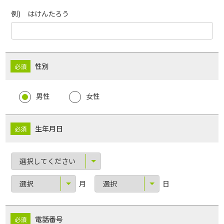
例) はけんたろう
性別
男性
女性
生年月日
月
日
電話番号