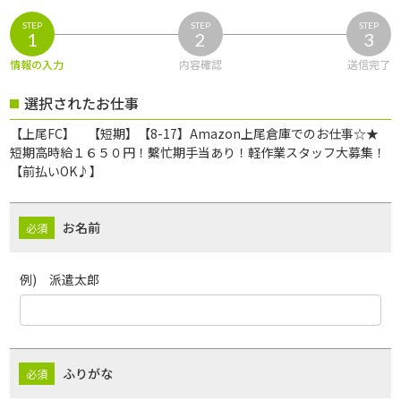
STEP
STEP
STEP
1
2
3
情報の入力
内容確認
送信完了
選択されたお仕事
【上尾FC】 【短期】【8-17】Amazon上尾倉庫でのお仕事☆★
短期高時給１６５０円！繫忙期手当あり！軽作業スタッフ大募集！
【前払いOK♪】
お名前
例) 派遣太郎
ふりがな