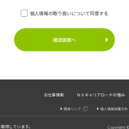
個人情報の利用
・登録面接に関するご連絡のため
個人情報の取り扱いについて同意する
・法令により正当な理由で開示を求められた場合のご対
介事業
・お問い合わせへのご対応
・お問い合わせ履歴の管理
・サービス向上のための検討資料作成等
に定める場合を除いて、ご本人様の同意なく、第三者に提供す
存、サーバー管理等の目的で、外部へ委託することがあります
等のみを選定し、なおかつ適正な管理を求めるための契約を取
・内容の訂正、追加又は削除・利用の停止、消去及び第三者へ
お仕事検索
ＮＸキャリアロードの強み
開示を請求することができます。
りや変更があった場合は訂正、追加、削除を請求することがで
関連リンク
個人情報保護方針
、消去、または第三者提供停止を請求することが出来ます。
け付けております。
を取得しています。
Copyright 