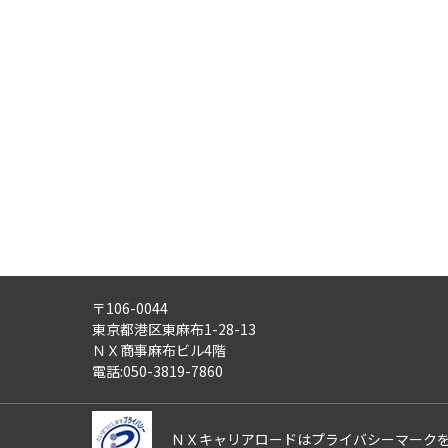
事業内容
・労働者派遣事業
・紹介予定派遣事業
・職業安定法に基づく有料職業紹
・請負事業
4)
第三者への提供：
ご記入頂いた個人情報は、法令等
5)
外部の委託：
ご記入頂いた個人情報は、文書保
適正な管理体制を備えている会社
す。
〒106-0044
6)
個人情報の利用目的通知・開示
東京都港区東麻布1-28-13
ご記入頂いた個人情報について、
ＮＸ商事麻布ビル4階
また、ご記入頂いた個人情報に誤
電話:050-3819-7860
さらにまた、個人情報の利用停止
これらの請求は、次の窓口にて受
ＮＸキャリアロードはプライバシーマーク