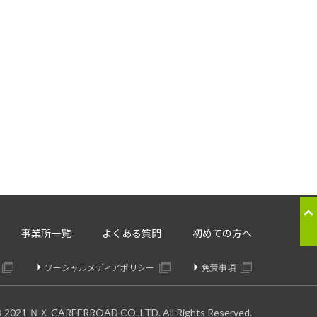
応のため
ることはございません。
。委託先については、個人情報の
り交わしたうえで委託いたしま
の提供の停止：
事業所一覧
よくある質問
初めての方へ
きます。
ソーシャルメディアポリシー
免責事項
© 2021 ＮＸ CAREERROAD CO.,LTD. All Rights Reserved.