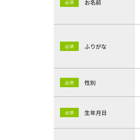
お名前
ふりがな
性別
生年月日