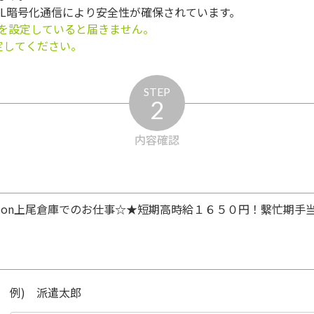
SL暗号化通信により安全性が確保されています。
を設定していると届きません。
う設定してください。
STEP
2
内容確認
Amazon上尾倉庫でのお仕事☆★短期高時給１６５０円！繫忙期
例) 派遣太郎