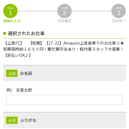
STEP
STEP
STEP
1
2
3
情報の入力
内容確認
送信完了
選択されたお仕事
【上尾FC】 【短期】【17-21】Amazon上尾倉庫でのお仕事☆★
短期高時給１６５０円！繫忙期手当あり！軽作業スタッフ大募集！
【前払いOK♪】
お名前
例) 派遣太郎
ふりがな