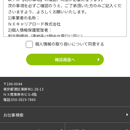
次の事項を必ずご確認のうえ、ご了承頂いた方のみご記入くだ
さいますよう、よろしくお願いいたします。
1)
事業者の名称：
ＮＸキャリアロード株式会社
2)
個人情報保護管理者：
担当取締役（連絡先は問合せ窓口に同じ）
3)
利用目的：
個人情報の取り扱いについて同意する
ご記入頂いた個人情報は、次の利用目的達成の範囲内において
利用いたします。
事業内容
個人情報の利用
・労働者派遣事業
・登録面接に関するご連絡のため
・紹介予定派遣事業
・法令により正当な理由で開示を求め
・職業安定法に基づく
られた場合のご対応のため
〒106-0044
有料職業紹介事業
・お問い合わせへのご対応
東京都港区東麻布1-28-13
・請負事業
・お問い合わせ履歴の管理
ＮＸ商事麻布ビル4階
・サービス向上のための検討資料作成
電話:050-3819-7860
等
4)
第三者への提供：
お仕事検索
ご記入頂いた個人情報は、法令等に定める場合を除いて、ご本
人様の同意なく、第三者に提供することはございません。
5)
外部の委託：