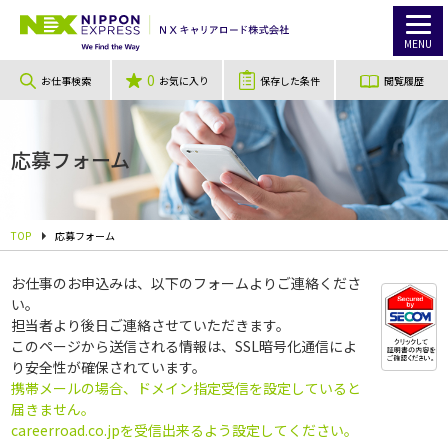
MENU
0
お仕事検索
お気に入り
保存した条件
閲覧履歴
応募フォーム
TOP
応募フォーム
お仕事のお申込みは、以下のフォームよりご連絡くださ
い。
担当者より後日ご連絡させていただきます。
このページから送信される情報は、SSL暗号化通信によ
り安全性が確保されています。
携帯メールの場合、ドメイン指定受信を設定していると
届きません。
careerroad.co.jpを受信出来るよう設定してください。