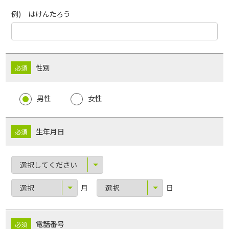
例) はけんたろう
性別
男性
女性
生年月日
月
日
電話番号