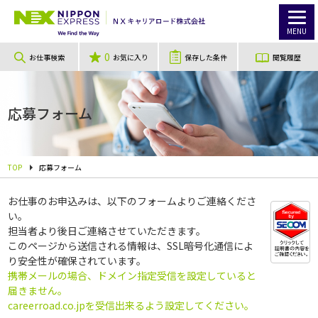
MENU
0
お仕事検索
お気に入り
保存した条件
閲覧履歴
応募フォーム
TOP
応募フォーム
お仕事のお申込みは、以下のフォームよりご連絡くださ
い。
担当者より後日ご連絡させていただきます。
このページから送信される情報は、SSL暗号化通信によ
り安全性が確保されています。
携帯メールの場合、ドメイン指定受信を設定していると
届きません。
careerroad.co.jpを受信出来るよう設定してください。