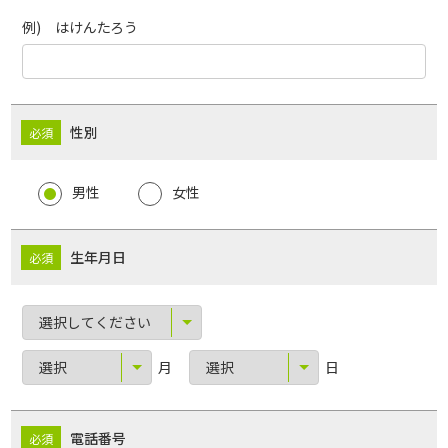
例) はけんたろう
性別
男性
女性
生年月日
月
日
電話番号