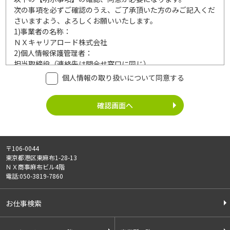
次の事項を必ずご確認のうえ、ご了承頂いた方のみご記入くだ
さいますよう、よろしくお願いいたします。
1)
事業者の名称：
ＮＸキャリアロード株式会社
2)
個人情報保護管理者：
担当取締役（連絡先は問合せ窓口に同じ）
3)
利用目的：
個人情報の取り扱いについて同意する
ご記入頂いた個人情報は、次の利用目的達成の範囲内において
利用いたします。
事業内容
個人情報の利用
・労働者派遣事業
・登録面接に関するご連絡のため
・紹介予定派遣事業
・法令により正当な理由で開示を求め
・職業安定法に基づく
られた場合のご対応のため
〒106-0044
有料職業紹介事業
・お問い合わせへのご対応
東京都港区東麻布1-28-13
・請負事業
・お問い合わせ履歴の管理
ＮＸ商事麻布ビル4階
・サービス向上のための検討資料作成
電話:050-3819-7860
等
4)
第三者への提供：
お仕事検索
ご記入頂いた個人情報は、法令等に定める場合を除いて、ご本
人様の同意なく、第三者に提供することはございません。
5)
外部の委託：