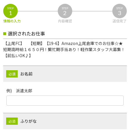
STEP
STEP
STEP
1
2
3
情報の入力
内容確認
送信完了
選択されたお仕事
【上尾FC】 【短期】【19-6】Amazon上尾倉庫でのお仕事☆★
短期高時給１６５０円！繫忙期手当あり！軽作業スタッフ大募集！
【前払いOK♪】
お名前
例) 派遣太郎
ふりがな