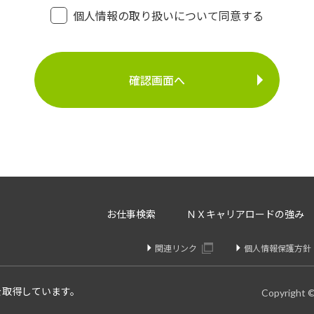
・登録面接に関するご連絡のため
個人情報の取り扱いについて同意する
・法令により正当な理由で開示を求められた場合のご対
介事業
・お問い合わせへのご対応
・お問い合わせ履歴の管理
・サービス向上のための検討資料作成等
に定める場合を除いて、ご本人様の同意なく、第三者に提供す
存、サーバー管理等の目的で、外部へ委託することがあります
等のみを選定し、なおかつ適正な管理を求めるための契約を取
・内容の訂正、追加又は削除・利用の停止、消去及び第三者へ
お仕事検索
ＮＸキャリアロードの強み
開示を請求することができます。
りや変更があった場合は訂正、追加、削除を請求することがで
関連リンク
個人情報保護方針
、消去、または第三者提供停止を請求することが出来ます。
け付けております。
を取得しています。
Copyright 
個人情報問合せ窓口】