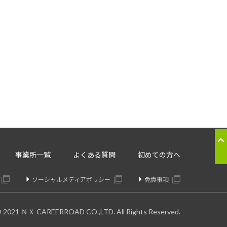
応のため
ることはございません。
。委託先については、個人情報の
り交わしたうえで委託いたしま
の提供の停止：
事業所一覧
よくある質問
初めての方へ
きます。
ソーシャルメディアポリシー
免責事項
© 2021 ＮＸ CAREERROAD CO.,LTD. All Rights Reserved.