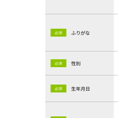
ふりがな
性別
生年月日