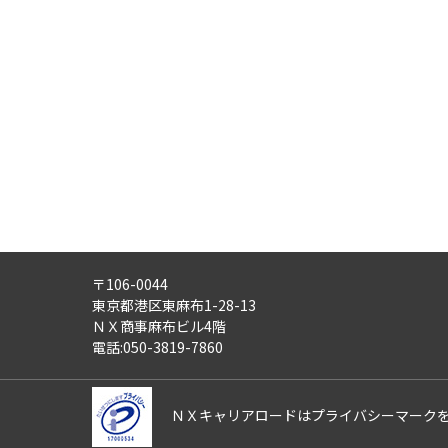
・労働者派遣事業
・紹介予定派遣事業
・職業安定法に基づく有料職業紹
・請負事業
4)
第三者への提供：
ご記入頂いた個人情報は、法令等
5)
外部の委託：
ご記入頂いた個人情報は、文書保
適正な管理体制を備えている会社
す。
〒106-0044
6)
個人情報の利用目的通知・開示
東京都港区東麻布1-28-13
ご記入頂いた個人情報について、
ＮＸ商事麻布ビル4階
また、ご記入頂いた個人情報に誤
電話:050-3819-7860
さらにまた、個人情報の利用停止
これらの請求は、次の窓口にて受
ＮＸキャリアロードはプライバシーマーク
【ＮＸキャリアロード株式会社 