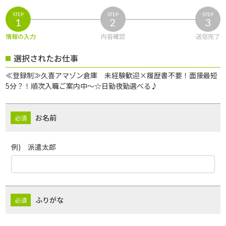
STEP
STEP
STEP
1
2
3
情報の入力
内容確認
送信完了
選択されたお仕事
≪登録制≫久喜アマゾン倉庫 未経験歓迎×履歴書不要！面接最短
5分？！順次入職ご案内中～☆日勤夜勤選べる♪
お名前
例) 派遣太郎
ふりがな