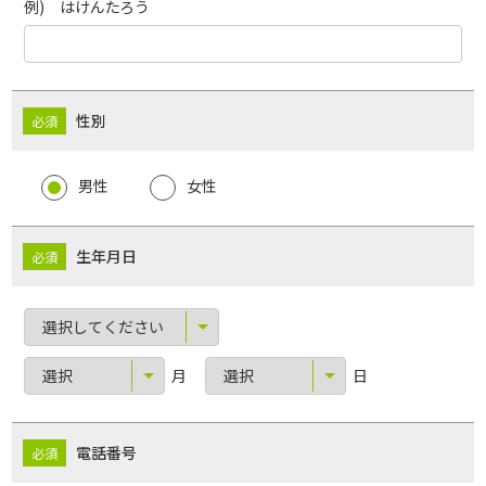
例) はけんたろう
性別
男性
女性
生年月日
月
日
電話番号