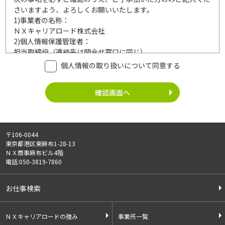
さいますよう、よろしくお願いいたします。
1)
事業者の名称：
ＮＸキャリアロード株式会社
2)
個人情報保護管理者：
担当取締役（連絡先は問合せ窓口に同じ）
3)
利用目的：
個人情報の取り扱いについて同意する
ご記入頂いた個人情報は、次の利用目的達成の範囲内において
利用いたします。
事業内容
個人情報の利用
・労働者派遣事業
・登録面接に関するご連絡のため
・紹介予定派遣事業
・法令により正当な理由で開示を求め
・職業安定法に基づく
られた場合のご対応のため
〒106-0044
有料職業紹介事業
・お問い合わせへのご対応
東京都港区東麻布1-28-13
・請負事業
・お問い合わせ履歴の管理
ＮＸ商事麻布ビル4階
・サービス向上のための検討資料作成
電話:050-3819-7860
等
4)
第三者への提供：
お仕事検索
ご記入頂いた個人情報は、法令等に定める場合を除いて、ご本
人様の同意なく、第三者に提供することはございません。
5)
外部の委託：
ＮＸキャリアロードの強み
事業所一覧
ご記入頂いた個人情報は、文書保存、サーバー管理等の目的