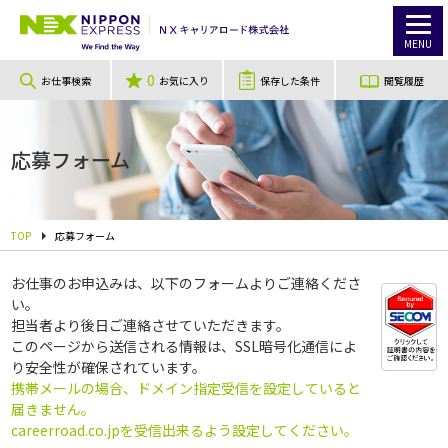
MENU
0
お仕事検索
お気に入り
保存した条件
閲覧履歴
応募フォーム
TOP
応募フォーム
お仕事のお申込みは、以下のフォームよりご連絡くださ
い。
担当者より後日ご連絡させていただきます。
このページから送信される情報は、SSL暗号化通信によ
り安全性が確保されています。
携帯メールの場合、ドメイン指定受信を設定していると
届きません。
careerroad.co.jpを受信出来るよう設定してください。