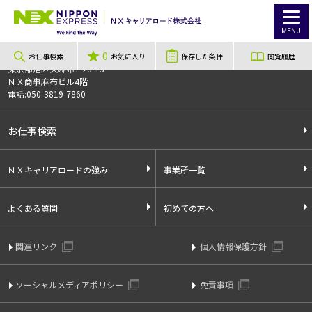
TOP
お仕事検索
【長期・軽作業×高時給×週払いOK★】 Amazon上尾倉庫で簡単モクモク軽作業♪
お仕事番号
011820
MENU
0
〒106-0044
お仕事検索
お気に入り
保存した条件
閲覧履歴
東京都港区東麻布1-28-13
ＮＸ商事麻布ビル4階
電話:050-3819-7860
お仕事検索
ＮＸキャリアロードの強み
事業所一覧
よくある質問
初めての方へ
関連リンク
個人情報保護方針
ソーシャルメディアポリシー
免責事項