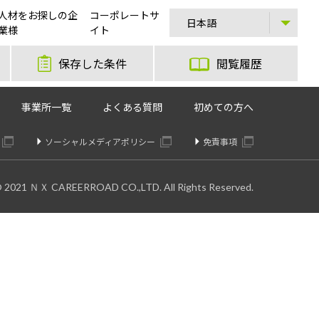
人材をお探しの企
コーポレートサ
業様
イト
保存した条件
閲覧履歴
事業所一覧
よくある質問
初めての方へ
ソーシャルメディアポリシー
免責事項
© 2021 ＮＸ CAREERROAD CO.,LTD. All Rights Reserved.