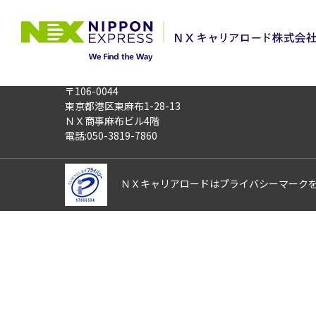
TOP
お仕事検索
【急募】《群馬県
このお仕事は非公開のお仕事です
お仕事番号
012050
〒106-0044
東京都港区東麻布1-28-13
ＮＸ商事麻布ビル4階
電話:050-3819-7860
ＮＸキャリアロードはプライバシーマーク