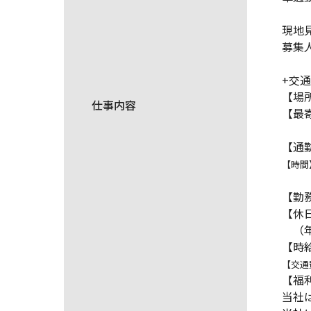
現地
募集
+交
【場
仕事内容
【最
学研
【通
【時間
②21
【勤
【休
（年
【時給
【交通
【福
当社