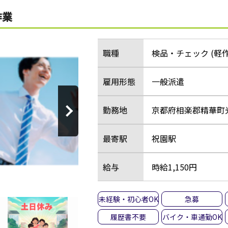
作業
職種
検品・チェック (軽
雇用形態
一般派遣
勤務地
京都府相楽郡精華町光
最寄駅
祝園駅
給与
時給1,150円
未経験・初心者OK
急募
履歴書不要
バイク・車通勤OK