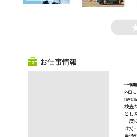
お仕事情報
～作業
外国に
精密部
検査
とし
一度
け持
車通