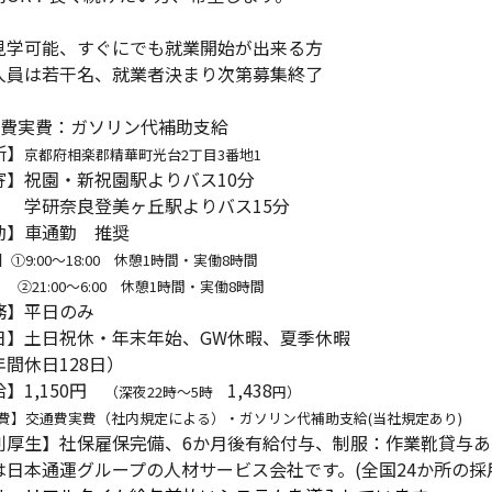
見学可能、すぐにでも就業開始が出来る方
人員は若干名、就業者決まり次第募集終了
通費実費：ガソリン代補助支給
所】
京都府相楽郡精華町光台2丁目3番地1
寄】祝園・新祝園駅よりバス10分
奈良登美ヶ丘駅よりバス15分
勤】車通勤 推奨
】①9
:00～18:00 休憩1時間・実働8時間
:00～6:00 休憩1時間・実働8時間
務】平日のみ
日】土日祝休・年末年始、GW休暇、夏季休暇
間休日128日）
】1,150円
1,438
（深夜22時～5時
円）
費】交通費実費（社内規定による）・ガソリン代補助支給(当社規定あり)
利厚生】社保雇保完備、6か月後有給付与、制服：作業靴貸与あ
は日本通運グループの人材サービス会社です。(全国24か所の採