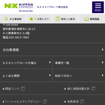
TOP
お仕事検索
《埼玉県久喜市》 アマゾン倉庫内 弊社の夜勤事務員のお仕事☆彡
このお仕事は非公開のお仕事です
MENU
お仕事番号
012183
0
お仕事検索
お気に入り
保存した条件
閲覧履歴
〒106-0044
東京都港区東麻布1-28-13
ＮＸ商事麻布ビル4階
電話:050-3819-7860
お仕事検索
ＮＸキャリアロードの強み
事業所一覧
よくある質問
初めての方へ
関連リンク
個人情報保護方針
ソーシャルメディアポリシー
免責事項