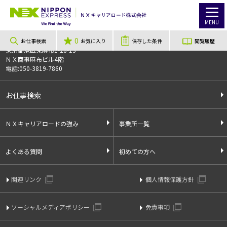
TOP
お仕事検索
【鳥取県西伯郡日吉津村/3交代制勤務/1050円】フォークリフトオペレーター
お仕事番号
012211
MENU
0
〒106-0044
お仕事検索
お気に入り
保存した条件
閲覧履歴
東京都港区東麻布1-28-13
ＮＸ商事麻布ビル4階
電話:050-3819-7860
お仕事検索
ＮＸキャリアロードの強み
事業所一覧
よくある質問
初めての方へ
関連リンク
個人情報保護方針
ソーシャルメディアポリシー
免責事項