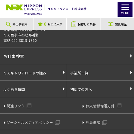
TOP
お仕事検索
【6月~8月末迄短期/平和島】倉庫内作業<週3~>時給1500円+交通費(規定有) ★翌日夕方払いOK！！
お仕事番号
012391
MENU
0
〒106-0044
お仕事検索
お気に入り
保存した条件
閲覧履歴
東京都港区東麻布1-28-13
ＮＸ商事麻布ビル4階
電話:050-3819-7860
お仕事検索
ＮＸキャリアロードの強み
事業所一覧
よくある質問
初めての方へ
関連リンク
個人情報保護方針
ソーシャルメディアポリシー
免責事項