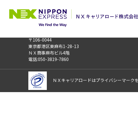
TOP
お仕事検索
《最大時給1,8
このお仕事は非公開のお仕事です
お仕事番号
012682
〒106-0044
東京都港区東麻布1-28-13
ＮＸ商事麻布ビル4階
電話:050-3819-7860
ＮＸキャリアロードはプライバシーマーク