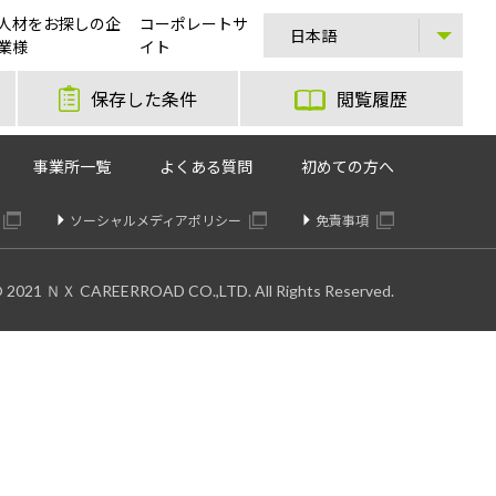
人材をお探しの企
コーポレートサ
業様
イト
保存した条件
閲覧履歴
事業所一覧
よくある質問
初めての方へ
ソーシャルメディアポリシー
免責事項
© 2021 ＮＸ CAREERROAD CO.,LTD. All Rights Reserved.