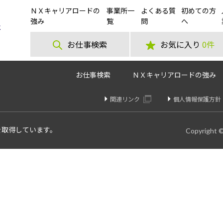
ＮＸキャリアロードの
事業所一
よくある質
初めての方
75円!?》お菓子工場内でのフォークリフトオペレーター募集♪
強み
覧
問
へ
お仕事検索
お気に入り
0件
お仕事検索
ＮＸキャリアロードの強み
関連リンク
個人情報保護方針
を取得しています。
Copyright 