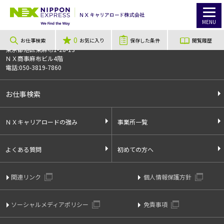
TOP
お仕事検索
【埼玉県川口市】年3回長期休暇あり！機械設備オペレーター業務及び付帯業務
お仕事番号
012766
MENU
0
〒106-0044
お仕事検索
お気に入り
保存した条件
閲覧履歴
東京都港区東麻布1-28-13
ＮＸ商事麻布ビル4階
電話:050-3819-7860
お仕事検索
ＮＸキャリアロードの強み
事業所一覧
よくある質問
初めての方へ
関連リンク
個人情報保護方針
ソーシャルメディアポリシー
免責事項