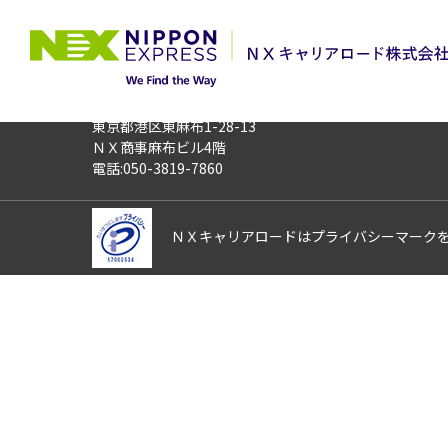
TOP
お仕事検索
【埼玉県川越市】
お仕事番号
012869
〒106-0044
東京都港区東麻布1-28-13
ＮＸ商事麻布ビル4階
電話:050-3819-7860
ＮＸキャリアロードはプライバシーマーク