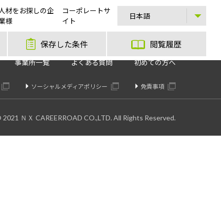
人材をお探しの企
コーポレートサ
業様
イト
保存した条件
閲覧履歴
事業所一覧
よくある質問
初めての方へ
ソーシャルメディアポリシー
免責事項
© 2021 ＮＸ CAREERROAD CO.,LTD. All Rights Reserved.