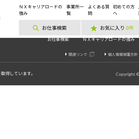
ＮＸキャリアロードの
事業所一
よくある質
初めての方
格安の食堂を利用出来る！シリンダーヘッドの鋳造及び付帯業務
強み
覧
問
へ
お仕事検索
お気に入り
0件
お仕事検索
ＮＸキャリアロードの強み
関連リンク
個人情報保護方針
を取得しています。
Copyright 