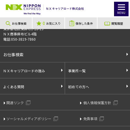
TOP
お仕事検索
【福島県、東白川郡】寮費無料！ベアリングの製造
お仕事番号
013072
MENU
0
〒106-0044
お仕事検索
お気に入り
保存した条件
閲覧履歴
東京都港区東麻布1-28-13
ＮＸ商事麻布ビル4階
電話:050-3819-7860
お仕事検索
ＮＸキャリアロードの強み
事業所一覧
よくある質問
初めての方へ
関連リンク
個人情報保護方針
ソーシャルメディアポリシー
免責事項