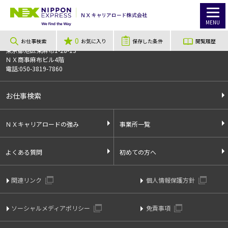
TOP
お仕事検索
【茨城県下妻市】住宅用アルミサッシの製造及び加工業務
お仕事番号
013111
MENU
0
〒106-0044
お仕事検索
お気に入り
保存した条件
閲覧履歴
東京都港区東麻布1-28-13
ＮＸ商事麻布ビル4階
電話:050-3819-7860
お仕事検索
ＮＸキャリアロードの強み
事業所一覧
よくある質問
初めての方へ
関連リンク
個人情報保護方針
ソーシャルメディアポリシー
免責事項