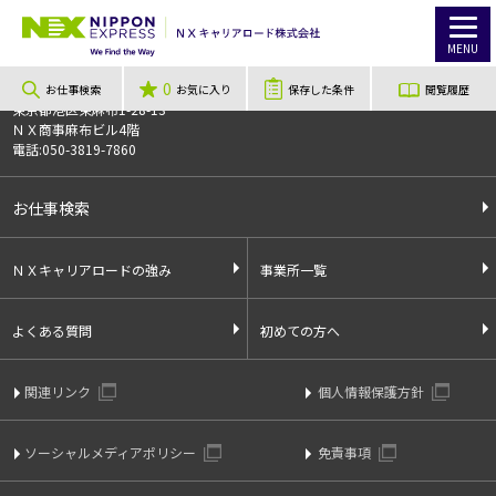
TOP
お仕事検索
【群馬県富岡市】車載通信用アンテナ用セラミック部品の製造、検査に伴うリーダー業務
お仕事番号
013118
MENU
0
〒106-0044
お仕事検索
お気に入り
保存した条件
閲覧履歴
東京都港区東麻布1-28-13
ＮＸ商事麻布ビル4階
電話:050-3819-7860
お仕事検索
ＮＸキャリアロードの強み
事業所一覧
よくある質問
初めての方へ
関連リンク
個人情報保護方針
ソーシャルメディアポリシー
免責事項