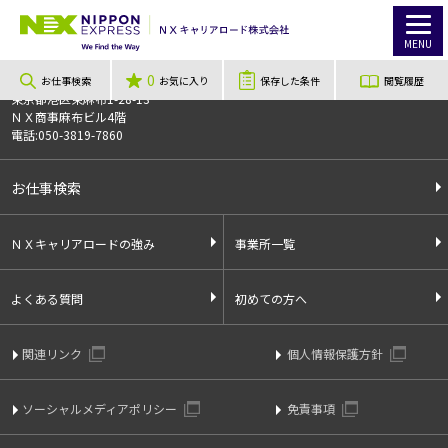
TOP
お仕事検索
【栃木県、芳賀郡市貝町】寮費無料！日勤固定＆3交代！射出成型機のマシンオペレーター その他付随業務
お仕事番号
013119
MENU
0
〒106-0044
お仕事検索
お気に入り
保存した条件
閲覧履歴
東京都港区東麻布1-28-13
ＮＸ商事麻布ビル4階
電話:050-3819-7860
お仕事検索
ＮＸキャリアロードの強み
事業所一覧
よくある質問
初めての方へ
関連リンク
個人情報保護方針
ソーシャルメディアポリシー
免責事項