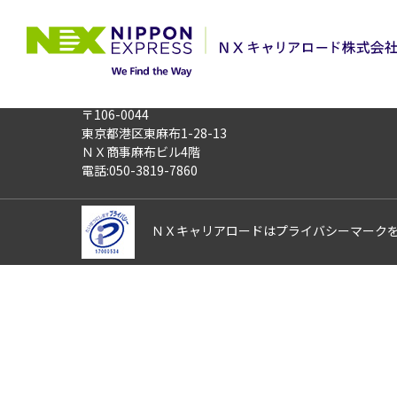
TOP
お仕事検索
【短期・夜勤】A
このお仕事は非公開のお仕事です
お仕事番号
013212
〒106-0044
東京都港区東麻布1-28-13
ＮＸ商事麻布ビル4階
電話:050-3819-7860
ＮＸキャリアロードはプライバシーマーク