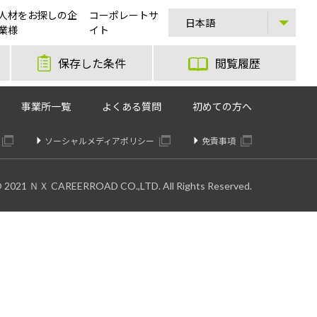
人材をお探しの企
コーポレートサ
業様
イト
保存した条件
閲覧履歴
事業所一覧
よくある質問
初めての方へ
ソーシャルメディアポリシー
免責事項
© 2021 ＮＸ CAREERROAD CO.,LTD. All Rights Reserved.