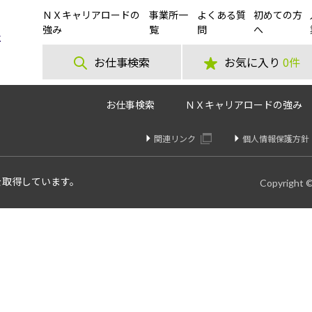
ＮＸキャリアロードの
事業所一
よくある質
初めての方
mazon倉庫内で入出荷作業！＠川越【21時～翌6時】
強み
覧
問
へ
お仕事検索
お気に入り
0件
お仕事検索
ＮＸキャリアロードの強み
関連リンク
個人情報保護方針
を取得しています。
Copyright 