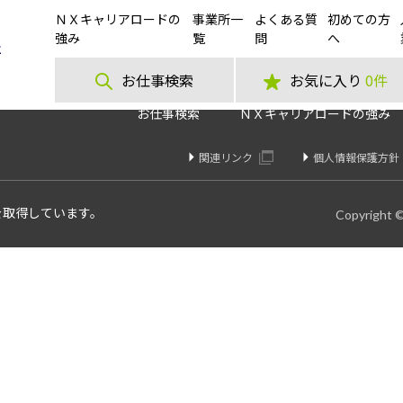
ＮＸキャリアロードの
事業所一
よくある質
初めての方
グ】半導体関連倉庫内の一般事務スタッフ《神奈川県川崎市》
強み
覧
問
へ
お仕事検索
お気に入り
0件
お仕事検索
ＮＸキャリアロードの強み
関連リンク
個人情報保護方針
を取得しています。
Copyright 