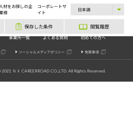
人材をお探しの企
コーポレートサ
業様
イト
保存した条件
閲覧履歴
事業所一覧
よくある質問
初めての方へ
ソーシャルメディアポリシー
免責事項
© 2021 ＮＸ CAREERROAD CO.,LTD. All Rights Reserved.