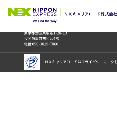
TOP
お仕事検索
【7月オープニン
お仕事番号
013237
〒106-0044
東京都港区東麻布1-28-13
ＮＸ商事麻布ビル4階
電話:050-3819-7860
ＮＸキャリアロードはプライバシーマーク