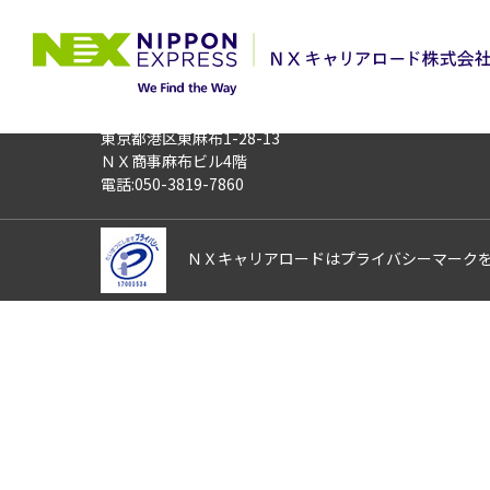
TOP
お仕事検索
【岡山県久米郡】
お仕事番号
013323
〒106-0044
東京都港区東麻布1-28-13
ＮＸ商事麻布ビル4階
電話:050-3819-7860
ＮＸキャリアロードはプライバシーマーク