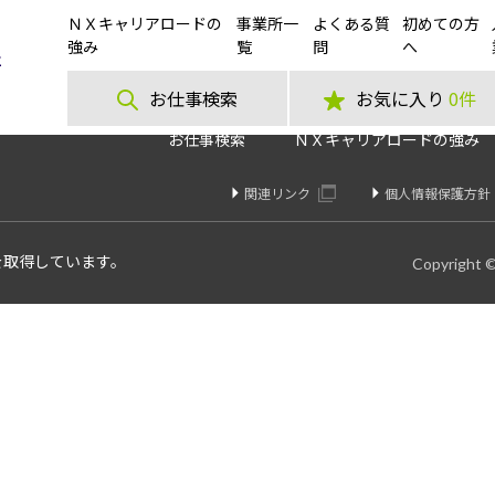
ＮＸキャリアロードの
事業所一
よくある質
初めての方
鶏卵の検査・梱包・出荷作業
強み
覧
問
へ
お仕事検索
お気に入り
0件
お仕事検索
ＮＸキャリアロードの強み
関連リンク
個人情報保護方針
を取得しています。
Copyright 