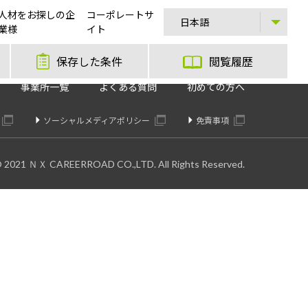
人材をお探しの企
コーポレートサ
業様
イト
保存した条件
閲覧履歴
事業所一覧
よくある質問
初めての方へ
ソーシャルメディアポリシー
免責事項
© 2021 ＮＸ CAREERROAD CO.,LTD. All Rights Reserved.