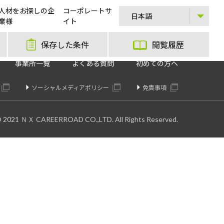
人材をお探しの企
コーポレートサ
業様
イト
保存した条件
閲覧履歴
事業所一覧
よくある質問
初めての方へ
ソーシャルメディアポリシー
免責事項
© 2021 ＮＸ CAREERROAD CO.,LTD. All Rights Reserved.