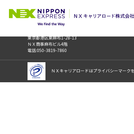
TOP
お仕事検索
［時給1800円
お仕事番号
013502
〒106-0044
東京都港区東麻布1-28-13
ＮＸ商事麻布ビル4階
電話:050-3819-7860
ＮＸキャリアロードはプライバシーマーク