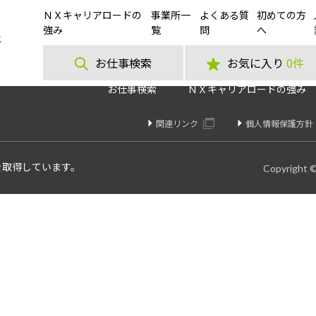
ＮＸキャリアロードの
事業所一
よくある質
初めての方
/半導体関連メーカー製品の在庫管理事務］
強み
覧
問
へ
お仕事検索
お気に入り
0件
お仕事検索
ＮＸキャリアロードの強み
関連リンク
個人情報保護方針
を取得しています。
Copyright 