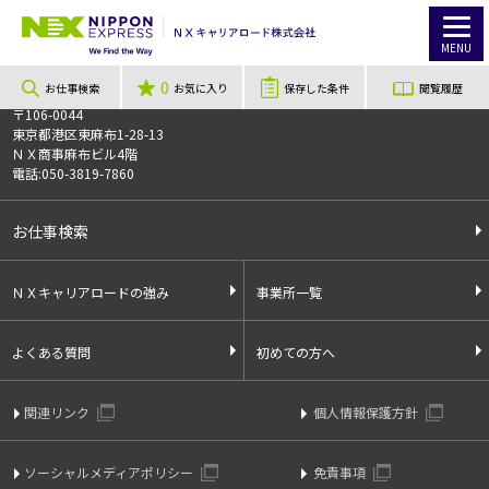
TOP
お仕事検索
【八田駅】Amazon中村DS/週2日～OK！/Amazon配送拠点で仕分け軽作業
このお仕事は非公開のお仕事です
MENU
お仕事番号
013507
0
お仕事検索
お気に入り
保存した条件
閲覧履歴
〒106-0044
東京都港区東麻布1-28-13
ＮＸ商事麻布ビル4階
電話:050-3819-7860
お仕事検索
ＮＸキャリアロードの強み
事業所一覧
よくある質問
初めての方へ
関連リンク
個人情報保護方針
ソーシャルメディアポリシー
免責事項