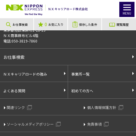
TOP
お仕事検索
【福島県、西白河郡】プラスチック食品容器の検査・梱包業務
お仕事番号
013537
MENU
0
〒106-0044
お仕事検索
お気に入り
保存した条件
閲覧履歴
東京都港区東麻布1-28-13
ＮＸ商事麻布ビル4階
電話:050-3819-7860
お仕事検索
ＮＸキャリアロードの強み
事業所一覧
よくある質問
初めての方へ
関連リンク
個人情報保護方針
ソーシャルメディアポリシー
免責事項