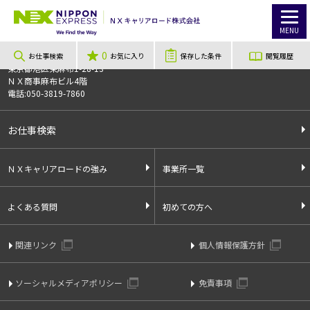
TOP
お仕事検索
【茨城県、石岡市】各種金属、樹脂キャップの製造及び他各種樹脂成形品の製造
お仕事番号
013540
MENU
0
〒106-0044
お仕事検索
お気に入り
保存した条件
閲覧履歴
東京都港区東麻布1-28-13
ＮＸ商事麻布ビル4階
電話:050-3819-7860
お仕事検索
ＮＸキャリアロードの強み
事業所一覧
よくある質問
初めての方へ
関連リンク
個人情報保護方針
ソーシャルメディアポリシー
免責事項