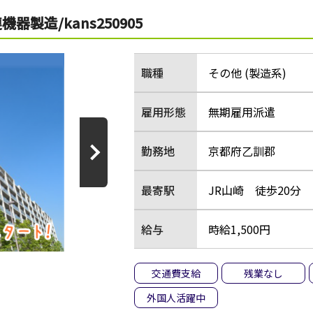
製造/kans250905
職種
その他 (製造系)
雇用形態
無期雇用派遣
勤務地
京都府乙訓郡
最寄駅
JR山崎 徒歩20分
給与
時給1,500円
交通費支給
残業なし
外国人活躍中