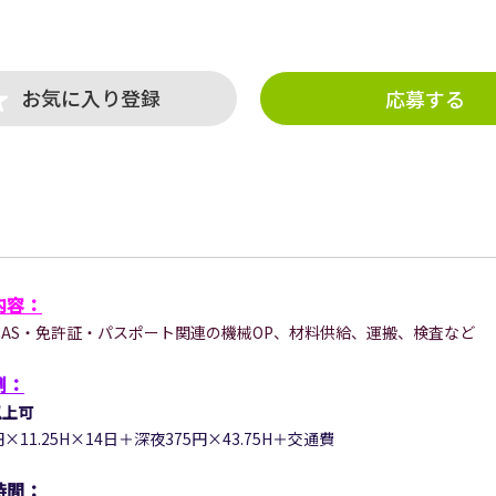
お気に入り登録
応募する
内容：
-CAS・免許証・パスポート関連の機械OP、材料供給、運搬、検査など
例：
以上可
円×11.25H×14日＋深夜375円×43.75H＋交通費
時間：