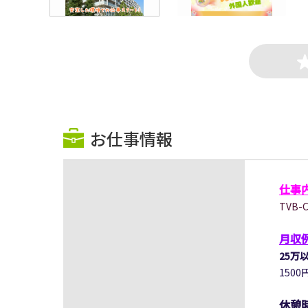
お仕事情報
仕事
TVB
月収
25万
1500
休憩