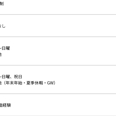
代制
なし
～日曜
他
～日曜、祝日
他（年末年始・夏季休暇・GW）
造経験