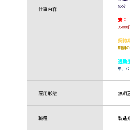
65分
仕事内容
寮：
35000
契約
期間の
通勤
車、
バ
雇用形態
無期
職種
製造系