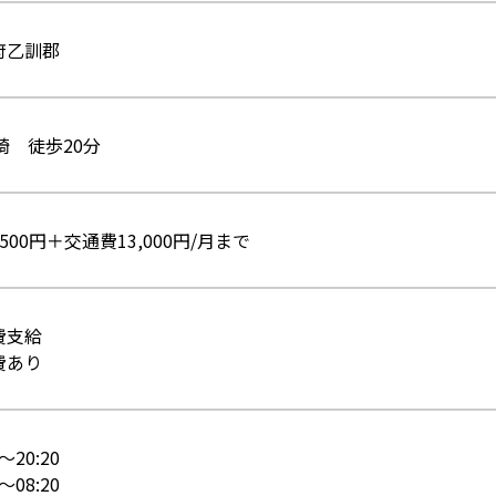
府乙訓郡
崎 徒歩20分
500円＋交通費13,000円/月まで
費支給
費あり
0～20:20
0～08:20