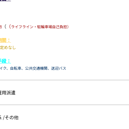
（
（
円
ライフライン・駐輪車場自己負担
）
期間：
定めなし
手段：
イク、自転車、
公共交通機関、
送迎バス
雇用派遣
 /その他