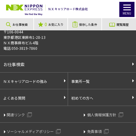
TOP
お仕事検索
【未経験OK・土日休み】日中は自分の時間が作れる☆彡鍵・制服の管理スタッフ
このお仕事は非公開のお仕事です
MENU
お仕事番号
013687
0
お仕事検索
お気に入り
保存した条件
閲覧履歴
〒106-0044
東京都港区東麻布1-28-13
ＮＸ商事麻布ビル4階
電話:050-3819-7860
お仕事検索
ＮＸキャリアロードの強み
事業所一覧
よくある質問
初めての方へ
関連リンク
個人情報保護方針
ソーシャルメディアポリシー
免責事項