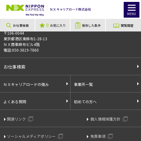
TOP
お仕事検索
【急募】埼玉県熊谷市×医薬品倉庫カンタン軽作業スタッフ
このお仕事は公開を終了したお仕事です
MENU
お仕事番号
013709
0
お仕事検索
お気に入り
保存した条件
閲覧履歴
〒106-0044
東京都港区東麻布1-28-13
ＮＸ商事麻布ビル4階
電話:050-3819-7860
お仕事検索
ＮＸキャリアロードの強み
事業所一覧
よくある質問
初めての方へ
関連リンク
個人情報保護方針
ソーシャルメディアポリシー
免責事項