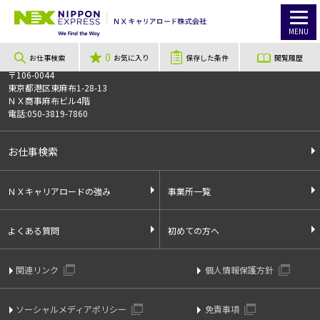
TOP
お仕事検索
【長期】経験者向け・高時給1,600円◇◆人事・採用・衛生管理のサポート事務◆◇/浦安市
このお仕事は非公開のお仕事です
MENU
お仕事番号
013855
0
お仕事検索
お気に入り
保存した条件
閲覧履歴
〒106-0044
東京都港区東麻布1-28-13
ＮＸ商事麻布ビル4階
電話:050-3819-7860
お仕事検索
ＮＸキャリアロードの強み
事業所一覧
よくある質問
初めての方へ
関連リンク
個人情報保護方針
ソーシャルメディアポリシー
免責事項