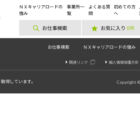
ＮＸキャリアロードの
事業所一
よくある質
初めての方
舞台裏、のぞいてみませんか？】週3～スタート！倉庫内軽作業スタッフ大
強み
覧
問
へ
お仕事検索
お気に入り
0件
お仕事検索
ＮＸキャリアロードの強み
関連リンク
個人情報保護方針
を取得しています。
Copyright 