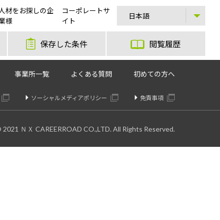
人材をお探しの企
コーポレートサ
募集！
業様
イト
保存した条件
閲覧履歴
事業所一覧
よくある質問
初めての方へ
ソーシャルメディアポリシー
免責事項
© 2021 ＮＸ CAREERROAD CO.,LTD. All Rights Reserved.