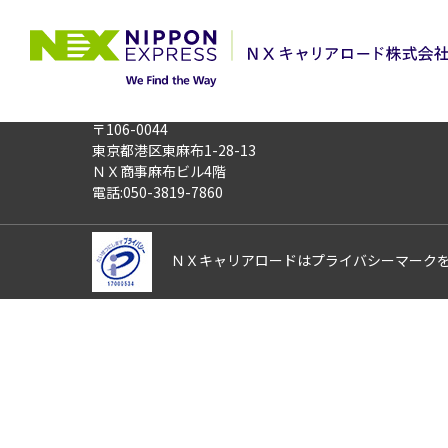
TOP
お仕事検索
【amazonの
このお仕事は非公開のお仕事です
お仕事番号
013895
〒106-0044
東京都港区東麻布1-28-13
ＮＸ商事麻布ビル4階
電話:050-3819-7860
ＮＸキャリアロードはプライバシーマーク