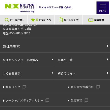
TOP
お仕事検索
アマゾン倉庫での仕分け作業！週3～/学生歓迎！経験不問/長期歓迎！【短時間勤務】
お仕事番号
013897
MENU
0
〒106-0044
お仕事検索
お気に入り
保存した条件
閲覧履歴
東京都港区東麻布1-28-13
ＮＸ商事麻布ビル4階
電話:050-3819-7860
お仕事検索
ＮＸキャリアロードの強み
事業所一覧
よくある質問
初めての方へ
関連リンク
個人情報保護方針
ソーシャルメディアポリシー
免責事項