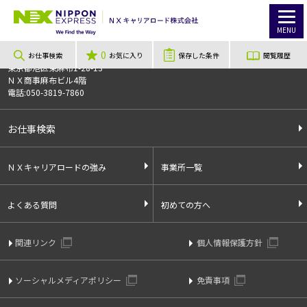
TOP
お仕事検索
高時給！ 日勤レギュラースタッフ大募集！！ キレイなアマゾン倉庫でカンタン軽作業
お仕事番号
013975
MENU
0
〒106-0044
お仕事検索
お気に入り
保存した条件
閲覧履歴
東京都港区東麻布1-28-13
ＮＸ商事麻布ビル4階
電話:050-3819-7860
お仕事検索
ＮＸキャリアロードの強み
事業所一覧
よくある質問
初めての方へ
関連リンク
個人情報保護方針
ソーシャルメディアポリシー
免責事項