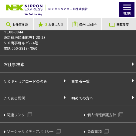
TOP
お仕事検索
≪登録制≫未経験歓迎×履歴書不要！即日勤務OK★日勤夜勤選べる♪
このお仕事は非公開のお仕事です
MENU
お仕事番号
014020
0
お仕事検索
お気に入り
保存した条件
閲覧履歴
〒106-0044
東京都港区東麻布1-28-13
ＮＸ商事麻布ビル4階
電話:050-3819-7860
お仕事検索
ＮＸキャリアロードの強み
事業所一覧
よくある質問
初めての方へ
関連リンク
個人情報保護方針
ソーシャルメディアポリシー
免責事項