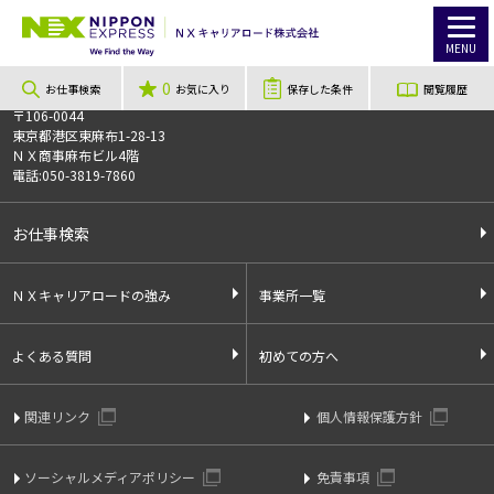
TOP
お仕事検索
≪登録制≫上尾アマゾン 未経験歓迎×履歴書不要！面接最短5分？！順次入職ご案内中～☆日勤夜勤選べる♪
このお仕事は非公開のお仕事です
MENU
お仕事番号
014021
0
お仕事検索
お気に入り
保存した条件
閲覧履歴
〒106-0044
東京都港区東麻布1-28-13
ＮＸ商事麻布ビル4階
電話:050-3819-7860
お仕事検索
ＮＸキャリアロードの強み
事業所一覧
よくある質問
初めての方へ
関連リンク
個人情報保護方針
ソーシャルメディアポリシー
免責事項