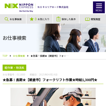
MENU
0
お仕事検索
お気に入り
保存した条件
閲覧履歴
お仕事検索
TOP
お仕事検索
★急募！長期★【朝倉市】フォークリフト作業★時給1,300円★
軽作業・物流系
お仕事番号：
011800
掲載日：
2025年04月14日
★急募！長期★【朝倉市】フォークリフト作業★時給1,300円★