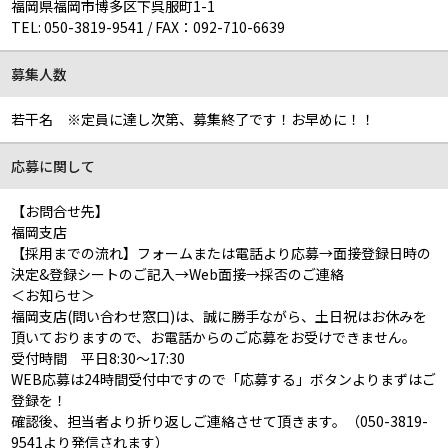
福岡県福岡市博多区下呉服町1-1
TEL:
050-3819-9541
/
FAX：092-710-6639
募集人数
若干名 ※定員に達し次第、募集終了です！お早めに！！
応募に関して
【お問合せ先】
福岡支店
【採用までの流れ】フォームまたは電話より応募→面接登録日時の
決定&登録シートのご記入→Web面接→採否のご連絡
＜お知らせ＞
福岡支店(問い合わせ窓口)は、誠に勝手ながら、土日祝はお休みを
頂いておりますので、お電話からのご応募をお受けできません。
受付時間 平日8:30～17:30
WEB応募は24時間受付中ですので「応募する」ボタンよりまずはご
登録を！
確認後、担当者より折り返しご連絡させて頂きます。（050-3819-
9541より発信されます）