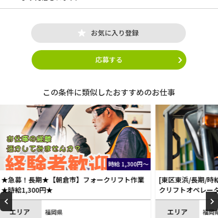
お気に入り登録
応募する
この条件に類似したおすすめのお仕事
1,300円～
時給 1,400円～
フト作業
[東区東浜/長期/時給1400円]冷蔵倉庫内フォー
[北九州
クリフトオペレーター]
フォー
エリア
エリ
福岡県