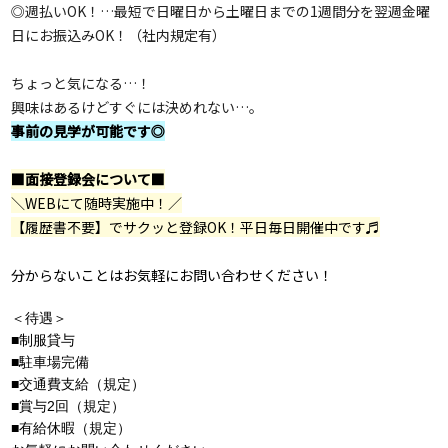
◎週払いOK！…最短で日曜日から土曜日までの1週間分を翌週金曜
日にお振込みOK！（社内規定有）
ちょっと気になる…！
興味はあるけどすぐには決めれない…。
事前の見学が可能です◎
■面接登録会について■
＼WEBにて随時実施中！／
【履歴書不要】でサクッと登録OK！
平日毎日開催中です♬
分からないことはお気軽にお問い合わせください！
＜待遇＞
■制服貸与
■駐車場完備
■交通費支給（規定）
■賞与2回（規定）
■有給休暇（規定）