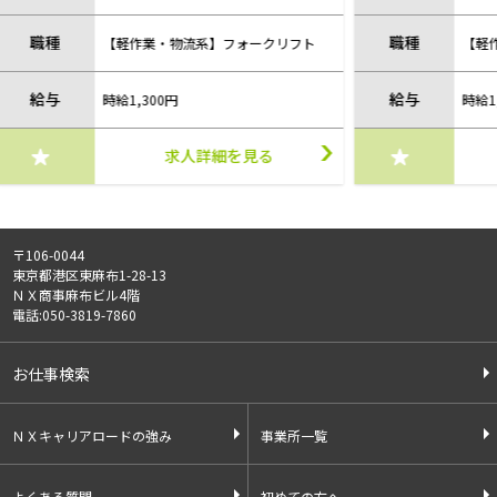
職種
職
リフト
【軽作業・物流系】フォークリフト
給与
給
時給1,400円
求人詳細を見る
〒106-0044
東京都港区東麻布1-28-13
ＮＸ商事麻布ビル4階
電話:050-3819-7860
お仕事検索
ＮＸキャリアロードの強み
事業所一覧
よくある質問
初めての方へ