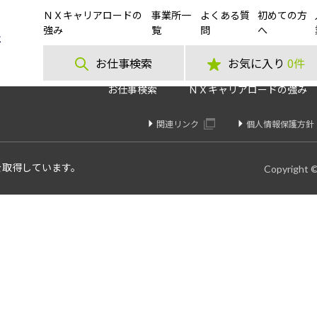
ＮＸキャリアロードの
事業所一
よくある質
初めての方
 アマゾン京田辺の倉庫で通販商品のピッキングや梱包の作業 京田辺市
強み
覧
問
へ
お仕事検索
お気に入り
0件
お仕事検索
ＮＸキャリアロードの強み
関連リンク
個人情報保護方針
を取得しています。
Copyright 