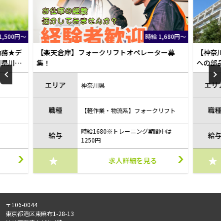
月給 224,000円
1,680円～
～
ター募
【神奈川県、川崎市】フォークリフトでの工程
【オー
への部品運搬作業/yoko210908
リフト
エリア
エリ
神奈川県
職種
職
リフト
【軽作業・物流系】フォークリフト
間中は
月給22,4万円（時給1400円）+ 交通費
給与
給
20,000円/月まで
求人詳細を見る
〒106-0044
東京都港区東麻布1-28-13