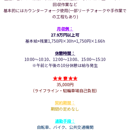
回収作業など
基本的にはカウンターフォーク使用(一部リーチフォークや手作業で
の工程もあり)
月収例：
27.9万円以上可
基本給+残業1,750円×30h+1,750円×1.66h
休憩時間：
10:00～10:10、
12:00～13:00、
15:00～15:10
※午前と午後の10分休憩は給与発生
★
★
★
★
寮
35,000円
（ライフライン・駐輪車場自己負担）
契約期間：
期間の定めなし
通勤手段：
自転車、
バイク、
公共交通機関