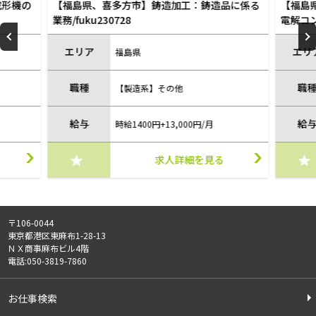
成形機の
【福島県、喜多方市】鋳造加工：鋳造品に係る
【福島
業務/fuku230728
電解コ
包）/fu
エリア
エリ
福島県
職種
職
【製造系】その他
給与
給
時給1400円+13,000円/月
求人詳細を見る
〒106-0044
東京都港区東麻布1-28-13
ＮＸ商事麻布ビル4階
電話:050-3819-7860
お仕事検索