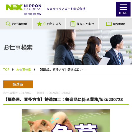
MENU
0
お仕事検索
お気に入り
保存した条件
閲覧履歴
お仕事検索
TOP
お仕事検索
【福島県、喜多方市】鋳造加工：鋳造品に係る業務/fuku230728
製造系
お仕事番号：
013062
掲載日：
2026年01月06日
【福島県、喜多方市】鋳造加工：鋳造品に係る業務/fuku230728