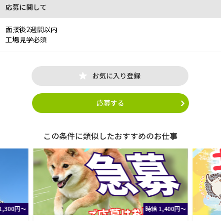
応募に関して
面接後2週間以内
工場見学必須
お気に入り登録
応募する
この条件に類似したおすすめのお仕事
1,300円～
時給 1,400円～