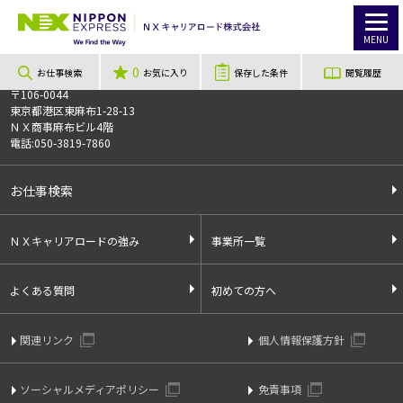
TOP
お仕事検索
［事業拡大・事務作業メイン☆時給1350円☆］20代前半～活躍中、スマホ設定業務の事務補助業務！簡単作業、未経験大歓迎！
このお仕事は非公開のお仕事です
MENU
お仕事番号
013244
0
お仕事検索
お気に入り
保存した条件
閲覧履歴
〒106-0044
東京都港区東麻布1-28-13
ＮＸ商事麻布ビル4階
電話:050-3819-7860
お仕事検索
ＮＸキャリアロードの強み
事業所一覧
よくある質問
初めての方へ
関連リンク
個人情報保護方針
ソーシャルメディアポリシー
免責事項